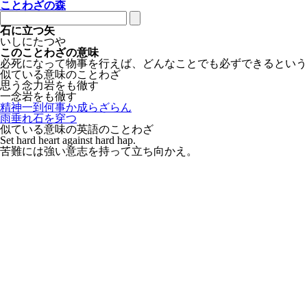
ことわざの森
石に立つ矢
いしにたつや
このことわざの意味
必死になって物事を行えば、どんなことでも必ずできるという
似ている意味のことわざ
思う念力岩をも徹す
一念岩をも徹す
精神一到何事か成らざらん
雨垂れ石を穿つ
似ている意味の英語のことわざ
Set hard heart against hard hap.
苦難には強い意志を持って立ち向かえ。