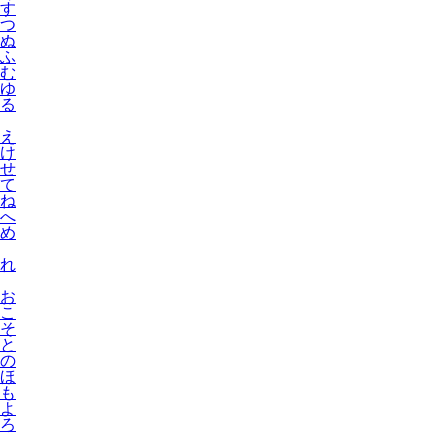
す
つ
ぬ
ふ
む
ゆ
る
え
け
せ
て
ね
へ
め
れ
お
こ
そ
と
の
ほ
も
よ
ろ