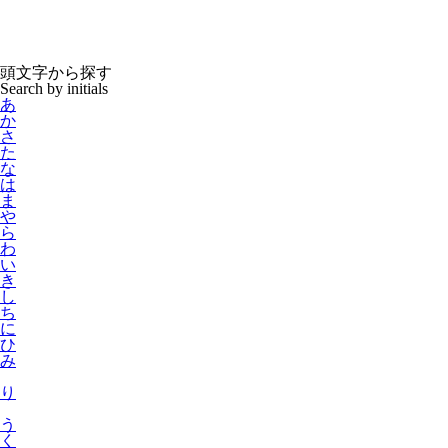
頭文字
から
探
す
Search by initials
あ
か
さ
た
な
は
ま
や
ら
わ
い
き
し
ち
に
ひ
み
り
う
く