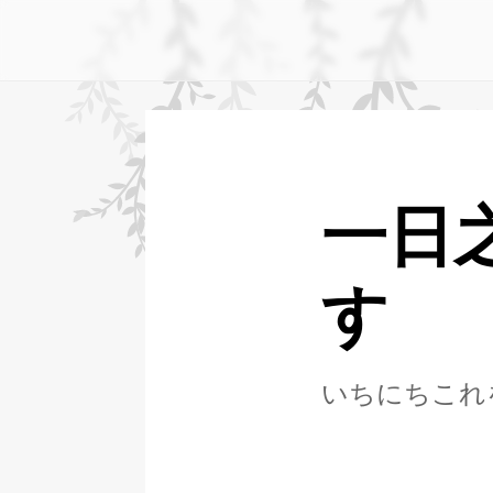
一日
す
いちにちこれ