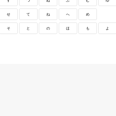
す
つ
ぬ
ふ
む
ゆ
せ
て
ね
へ
め
そ
と
の
ほ
も
よ