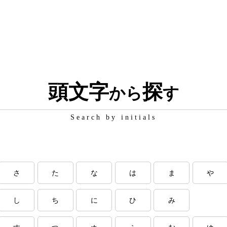
頭文字
探
から
す
Search by initials
さ
た
な
は
ま
や
し
ち
に
ひ
み