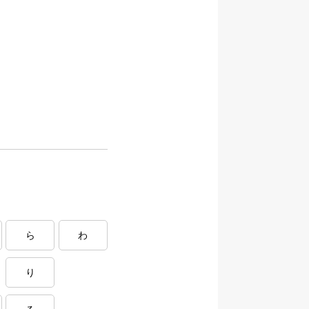
ら
わ
り