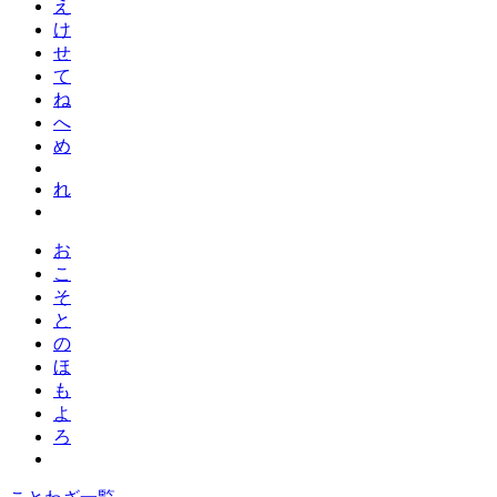
え
け
せ
て
ね
へ
め
れ
お
こ
そ
と
の
ほ
も
よ
ろ