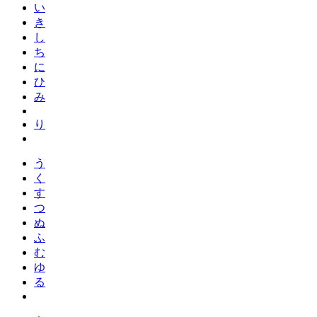
い
き
し
ち
に
ひ
み
り
う
く
す
つ
ぬ
ふ
む
ゆ
る