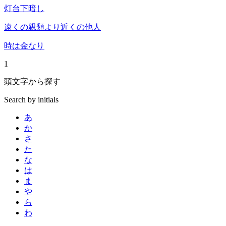
灯台下暗し
遠くの親類より近くの他人
時は金なり
1
頭文字
から
探
す
Search by initials
あ
か
さ
た
な
は
ま
や
ら
わ