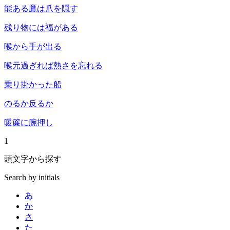
能ある鷹は爪を隠す
残り物には福がある
喉から手が出る
喉元過ぎれば熱さを忘れる
乗り掛かった船
のるか反るか
暖簾に腕押し
1
頭文字
から
探
す
Search by initials
あ
か
さ
た