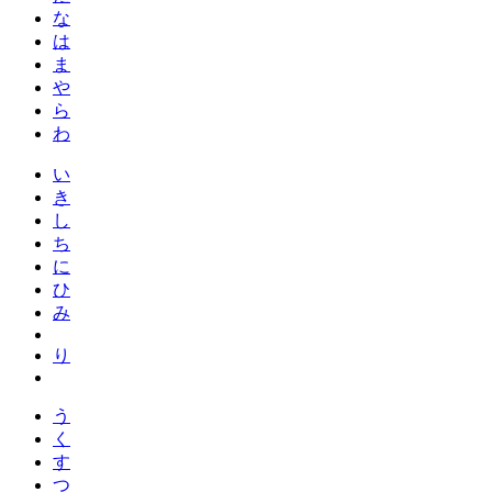
な
は
ま
や
ら
わ
い
き
し
ち
に
ひ
み
り
う
く
す
つ