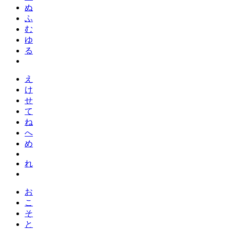
ぬ
ふ
む
ゆ
る
え
け
せ
て
ね
へ
め
れ
お
こ
そ
と